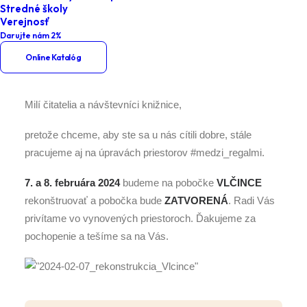
Stredné školy
Rekonštrukcia na Vlčincoch
Verejnosť
Darujte nám 2%
Online Katalóg
Milí čitatelia a návštevníci knižnice,
pretože chceme, aby ste sa u nás cítili dobre, stále
pracujeme aj na úpravách priestorov #medzi_regalmi.
7. a 8. februára 2024
budeme na pobočke
VLČINCE
rekonštruovať a pobočka bude
ZATVORENÁ
. Radi Vás
privítame vo vynovených priestoroch. Ďakujeme za
pochopenie a tešíme sa na Vás.