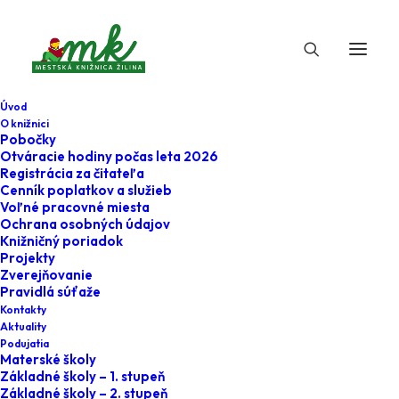
Úvod
O knižnici
Pobočky
Otváracie hodiny počas leta 2026
Registrácia za čitateľa
Cenník poplatkov a služieb
Voľné pracovné miesta
Ochrana osobných údajov
Knižničný poriadok
Projekty
2. februára 2024
Zverejňovanie
Pravidlá súťaže
Rekonštrukcia na
Kontakty
Aktuality
Vlčincoch
Podujatia
Materské školy
Základné školy – 1. stupeň
Home
medzi_regalmi
Základné školy – 2. stupeň