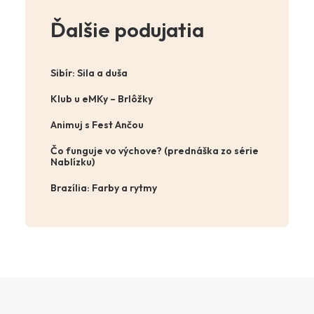
Ďalšie podujatia
Sibír: Sila a duša
Klub u eMKy – Brlôžky
Animuj s Fest Ančou
Čo funguje vo výchove? (prednáška zo série
Nablízku)
Brazília: Farby a rytmy