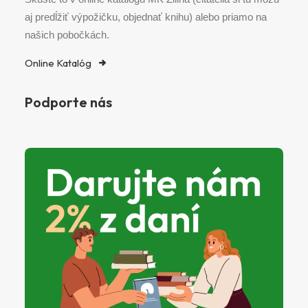
aj predĺžiť výpožičku, objednať knihu) alebo priamo na
našich pobočkách.
Online Katalóg
Podporte nás