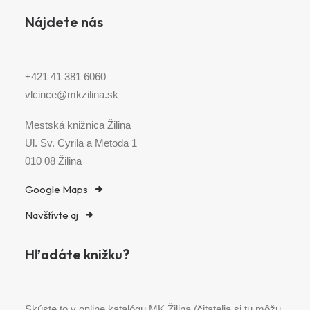
Nájdete nás
+421 41 381 6060
vlcince@mkzilina.sk
Mestská knižnica Žilina
Ul. Sv. Cyrila a Metoda 1
010 08 Žilina
Google Maps
Navštívte aj
Hľadáte knižku?
Skúste to v online katalógu MK Žilina (čitatelia si tu môžu