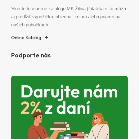
Skúste to v online katalógu MK Žilina (čitatelia si tu môžu
aj predĺžiť výpožičku, objednať knihu) alebo priamo na
našich pobočkách.
Online Katalóg
Podporte nás