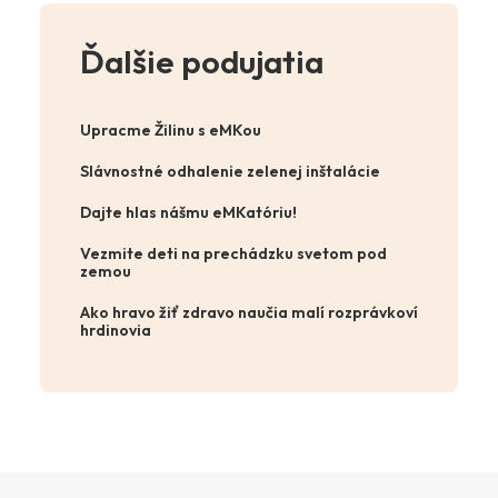
Ďalšie podujatia
Upracme Žilinu s eMKou
Slávnostné odhalenie zelenej inštalácie
Dajte hlas nášmu eMKatóriu!
Vezmite deti na prechádzku svetom pod
zemou
Ako hravo žiť zdravo naučia malí rozprávkoví
hrdinovia