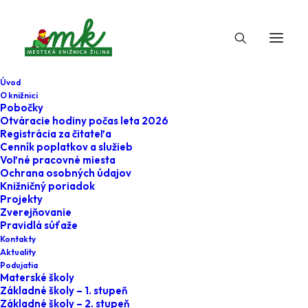
Úvod
O knižnici
Pobočky
Otváracie hodiny počas leta 2026
Registrácia za čitateľa
Cenník poplatkov a služieb
Voľné pracovné miesta
Ochrana osobných údajov
Knižničný poriadok
Projekty
14. apríla 2025
Zverejňovanie
Pravidlá súťaže
Sme Najlepšia
Kontakty
Aktuality
knižnica Horného
Podujatia
Materské školy
Považia 2024
Základné školy – 1. stupeň
Základné školy – 2. stupeň