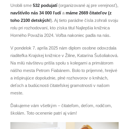
Urobili sme
532 podujatí
(organizované aj pre verejnosť),
navštívilo nás 34 000 ľudí
a
máme 2669 čitateľov (z
toho 2100 detských!
). Aj tieto parádne čísla zohrali svoju
rolu pri rozhodovaní, kto získa titul Najlepšia knižnica
Horného Považia 2024. Voľba nakoniec padla na nás.
V pondelok 7. apríla 2025 nám diplom osobne odovzdala
riaditeľka Krajskej knižnice v Žiline, Katarína Šušoliaková.
Na milú návštevu prišla spolu s kolegami a primátorom
nášho mesta Petrom Fiabánem. Bolo to príjemné, hrejivé
a inšpirujúce dopoludnie, plné rozhovorov o knihách,
deťoch a budúcnosti čitateľskej gramotnosti v našom
meste.
Ďakujeme vám všetkým – čitateľom, deťom, rodičom,
školám. Toto ocenenie patrí aj vám!