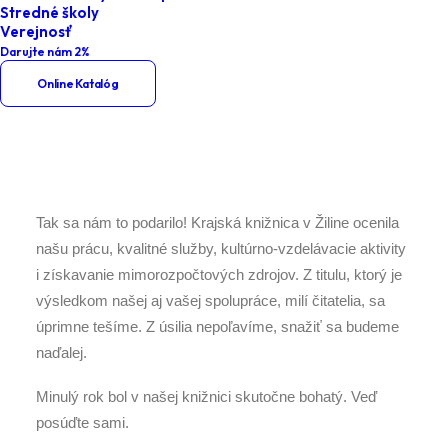
Stredné školy
Home
Aktuality
Verejnosť
Darujte nám 2%
Sme Najlepšia knižnica Horného
Online Katalóg
Považia 2024
Tak sa nám to podarilo! Krajská knižnica v Žiline ocenila
našu prácu, kvalitné služby, kultúrno-vzdelávacie aktivity
i získavanie mimorozpočtových zdrojov. Z titulu, ktorý je
výsledkom našej aj vašej spolupráce, milí čitatelia, sa
úprimne tešíme. Z úsilia nepoľavíme, snažiť sa budeme
naďalej.
Minulý rok bol v našej knižnici skutočne bohatý. Veď
posúďte sami.