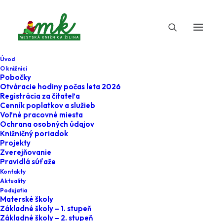
Úvod
O knižnici
Pobočky
Otváracie hodiny počas leta 2026
#Filipove_dobrodruzstva
Registrácia za čitateľa
Cenník poplatkov a služieb
Voľné pracovné miesta
Ochrana osobných údajov
Knižničný poriadok
Projekty
Zverejňovanie
Pravidlá súťaže
Kontakty
Aktuality
Podujatia
Materské školy
Aktuálne
Základné školy – 1. stupeň
Základné školy – 2. stupeň