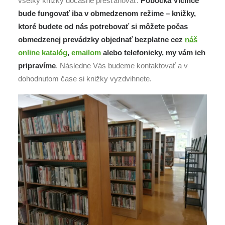
všetky knižky dočasne presťahovať.
Pobočka Vlčince
bude fungovať iba v obmedzenom režime – knižky,
ktoré budete od nás potrebovať si môžete počas
obmedzenej prevádzky objednať bezplatne cez
náš
online katalóg
,
emailom
alebo telefonicky, my vám ich
pripravíme
. Následne Vás budeme kontaktovať a v
dohodnutom čase si knižky vyzdvihnete.