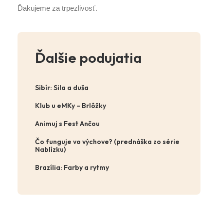
Ďakujeme za trpezlivosť.
Ďalšie podujatia
Sibír: Sila a duša
Klub u eMKy – Brlôžky
Animuj s Fest Ančou
Čo funguje vo výchove? (prednáška zo série
Nablízku)
Brazília: Farby a rytmy