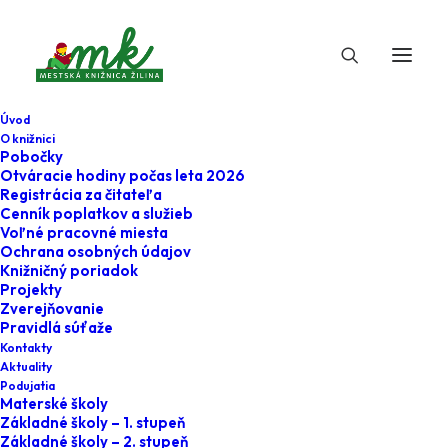
Úvod
O knižnici
Pobočky
Otváracie hodiny počas leta 2026
Registrácia za čitateľa
Cenník poplatkov a služieb
Voľné pracovné miesta
Ochrana osobných údajov
Knižničný poriadok
Projekty
6. októbra 2021
Zverejňovanie
Pravidlá súťaže
V knižnici sa pracuje
Kontakty
Aktuality
II
Podujatia
Materské školy
Základné školy – 1. stupeň
Home
Minulé
Základné školy – 2. stupeň