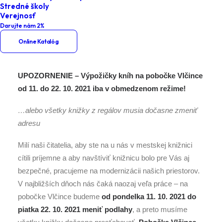
Stredné školy
V knižnici sa pracuje II
Verejnosť
Darujte nám 2%
Online Katalóg
UPOZORNENIE – Výpožičky kníh na pobočke Vlčince
od 11. do 22. 10. 2021 iba v obmedzenom režime!
…alebo všetky knižky z regálov musia dočasne zmeniť
adresu
Milí naši čitatelia, aby ste na u nás v mestskej knižnici
cítili príjemne a aby navštíviť knižnicu bolo pre Vás aj
bezpečné, pracujeme na modernizácii našich priestorov.
V najbližších dňoch nás čaká naozaj veľa práce – na
pobočke Vlčince budeme
od pondelka 11. 10. 2021 do
piatka 22. 10. 2021 meniť podlahy
, a preto musíme