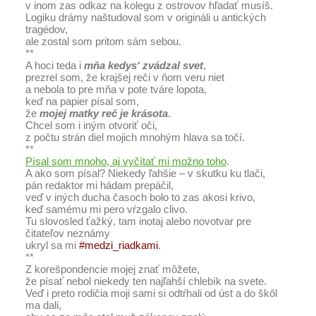
v inom zas odkaz na kolegu z ostrovov hľadať musíš.
Logiku drámy naštudoval som v origináli u antických
tragédov,
ale zostal som pritom sám sebou.
**
A hoci teda i
mňa kedys‘ zvádzal svet
,
prezrel som, že krajšej reči v ňom veru niet
a nebola to pre mňa v pote tváre lopota,
keď na papier písal som,
že
mojej matky reč je krásota
.
Chcel som i iným otvoriť oči,
z počtu strán diel mojich mnohým hlava sa točí.
**
Písal som mnoho, aj vyčítať mi možno toho
.
A ako som písal? Niekedy ľahšie – v skutku ku tlači,
pán redaktor mi hádam prepáčil,
veď v iných ducha časoch bolo to zas akosi krivo,
keď samému mi pero vŕzgalo clivo.
Tu slovosled ťažký, tam inotaj alebo novotvar pre
čitateľov neznámy
ukryl sa mi
#medzi_riadkami
.
**
Z korešpondencie mojej znať môžete,
že písať nebol niekedy ten najľahší chlebík na svete.
Veď i preto rodičia moji sami si odtŕhali od úst a do škôl
ma dali,