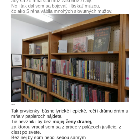
aby sa zo mňa stal muž zákonov znalý.
No i tak dal som sa bojovať i láskať múzou,
čo ako Siréna vábila mnohých slovutných mužov.
**
Tak prvsienky, básne lyrické i epické, reči i drámu drám u
mňa v papieroch nájdete.
Tie nevznikli by bez
mojej ženy drahej
,
za ktorou vracal som sa z práce v palácoch justície, z
ciest po svete.
Bez nej by som nebol sebou samým