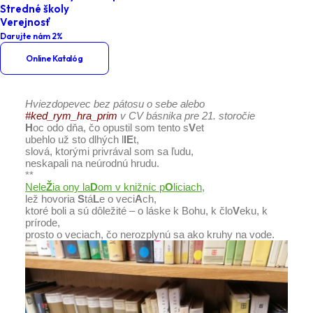
Stredné školy
Vedzte, že zvem sa…
Verejnosť
Darujte nám 2%
Online Katalóg
Hviezdopevec bez pátosu o sebe alebo
#ked_rym_hra_prim
v CV básnika pre 21. storočie
H
oc odo dňa, čo opustil som tento s
V
et
ubehlo už sto dlhých l
IE
t,
slová, ktorými privrával som sa ľudu,
neskapali na neúrodnú hrudu.
**
Nele
Ž
ia ony la
D
om v knižníc p
O
liciach
,
lež hovoria
S
tá
L
e o veci
A
ch,
ktoré boli a sú dôležité – o láske k Bohu, k člo
V
eku, k
prírode,
prosto o veciach, čo nerozplynú sa ako kruhy na vode.