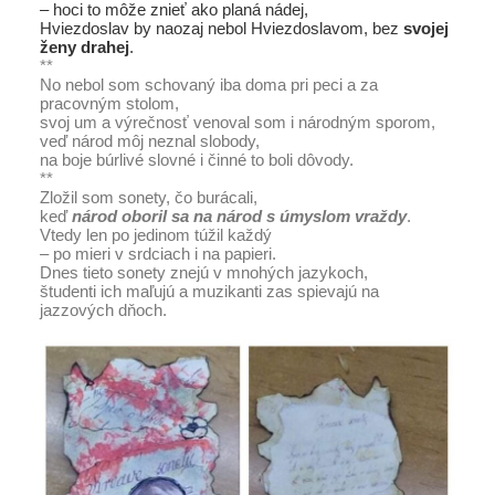
– hoci to môže znieť ako planá nádej,
Hviezdoslav by naozaj nebol Hviezdoslavom, bez
svojej
ženy drahej
.
**
No nebol som schovaný iba doma pri peci a za
pracovným stolom,
svoj um a výrečnosť venoval som i národným sporom,
veď národ môj neznal slobody,
na boje búrlivé slovné i činné to boli dôvody.
**
Zložil som sonety, čo burácali,
keď
národ oboril sa na národ s úmyslom vraždy
.
Vtedy len po jedinom túžil každý
– po mieri v srdciach i na papieri.
Dnes tieto sonety znejú v mnohých jazykoch,
študenti ich maľujú a muzikanti zas spievajú na
jazzových dňoch.