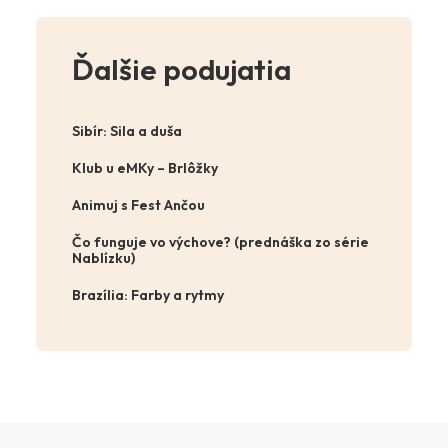
Ďalšie podujatia
Sibír: Sila a duša
Klub u eMKy – Brlôžky
Animuj s Fest Ančou
Čo funguje vo výchove? (prednáška zo série
Nablízku)
Brazília: Farby a rytmy