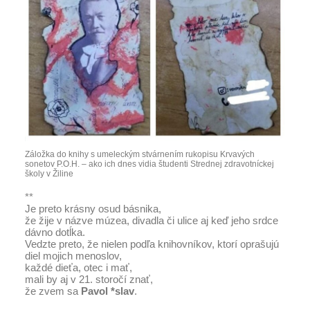
Záložka do knihy s umeleckým stvárnením rukopisu Krvavých
sonetov P.O.H. – ako ich dnes vidia študenti Strednej zdravotníckej
školy v Žiline
**
Je preto krásny osud básnika,
že žije v názve múzea, divadla či ulice aj keď jeho srdce
dávno dotĺka.
Vedzte preto, že nielen podľa knihovníkov, ktorí oprašujú
diel mojich menoslov,
každé dieťa, otec i mať,
mali by aj v 21. storočí znať,
že zvem sa
Pavol *slav
.