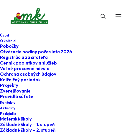
Úvod
O knižnici
Pobočky
Otváracie hodiny počas leta 2026
Registrácia za čitateľa
Cenník poplatkov a služieb
Voľné pracovné miesta
Ochrana osobných údajov
Knižničný poriadok
Projekty
7. novembra 2021
Zverejňovanie
Pravidlá súťaže
Vedzte, že zvem
Kontakty
Aktuality
sa...
Podujatia
Materské školy
Základné školy – 1. stupeň
Home
O literatúre
Základné školy – 2. stupeň