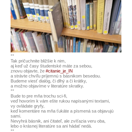
**
Tak pričuchnite bližšie k nim,
aj keď už časy študentské máte za sebou,
znovu objavte, že
#citanie_je_IN
a strávte chvíľu príjemnú s básnikom besedou.
Budeme viesť dialóg, či dlhý a či krátky,
a možno objavíme v literatúre skratky.
**
Bude to pre mňa trochu sci-fi,
veď hovorím k vám ešte rukou napísanými textami,
vy ovládate gryfy,
keď komentáre na mňa ťukáte a písmená sa objavujú
sami.
Nevyhrá básnik, ani čitateľ, ale zvíťazia veru oba,
lebo o krásnej literatúre sa ani hádať nedá.
**