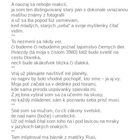
A naozaj sa nebojte reakcií,
ja som ten distingvovaný starý pán s dokonale uviazanou
mašľou známy z fotografií
a už sa iba popod fúz usmievam,
keď mladých, starých „seba“ a svoje myšlienky čítať
vidím.
**
To nezmení sa nikdy ver,
či budeme či nebudeme poznať tajomstvo čiernych dier.
Hviezdy (tá moja s číslom 3980) totiž budú svietiť na
cestu človeka,
nech bude akákoľvek blízka či ďaleká.
**
Vraj už plánujete navštíviť iné planéty,
no najprv by bolo vhodné pochopiť, kto sme – ja aj vy.
Moja púť začala sa v dedinke pod horami,
kde sama príroda uspávanky spievala mi.
Z jej lona vybral som sa za učením na skusy,
no každý mládenec sám k poznaniu seba prísť musí.
**
Stal som sa mužom, čo ctí zákony svetské,
tie nad nami (božie) i umelecké.
Už od mladi čítal som toho na i pod lavicou na mraky
v jazykoch takých onakých.
**
Tam inšpiroval ma básnik z matičky Rusi,