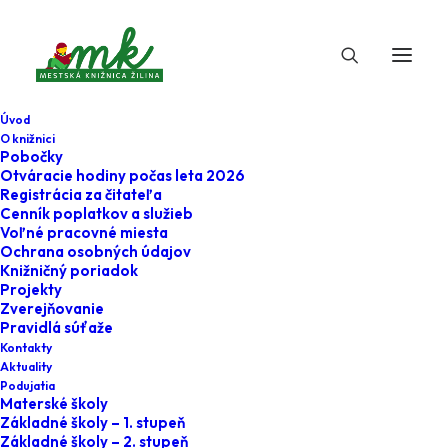
Úvod
O knižnici
Pobočky
Otváracie hodiny počas leta 2026
Registrácia za čitateľa
Cenník poplatkov a služieb
Voľné pracovné miesta
Ochrana osobných údajov
Knižničný poriadok
Projekty
24. novembra 2022
Zverejňovanie
Pravidlá súťaže
Vianočná Tvorivá
Kontakty
Aktuality
eMKa
Podujatia
Materské školy
Základné školy – 1. stupeň
Home
Minulé
Základné školy – 2. stupeň