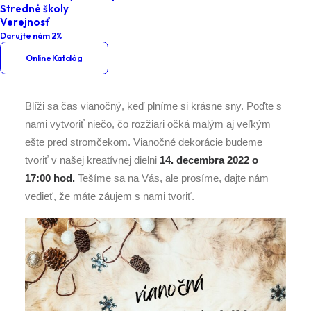
Stredné školy
Vianočná Tvorivá eMKa
Verejnosť
Darujte nám 2%
Online Katalóg
Blíži sa čas vianočný, keď plníme si krásne sny. Poďte s
nami vytvoriť niečo, čo rozžiari očká malým aj veľkým
ešte pred stromčekom. Vianočné dekorácie budeme
tvoriť v našej kreatívnej dielni
14. decembra 2022 o
17:00 hod.
Tešíme sa na Vás, ale prosíme, dajte nám
vedieť, že máte záujem s nami tvoriť.