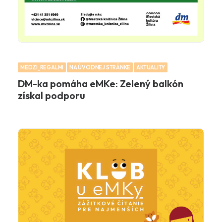
MEDZI_REGALMI
NA ÚVODNEJ STRÁNKE
AKTUALITY
DM-ka pomáha eMKe: Zelený balkón
získal podporu