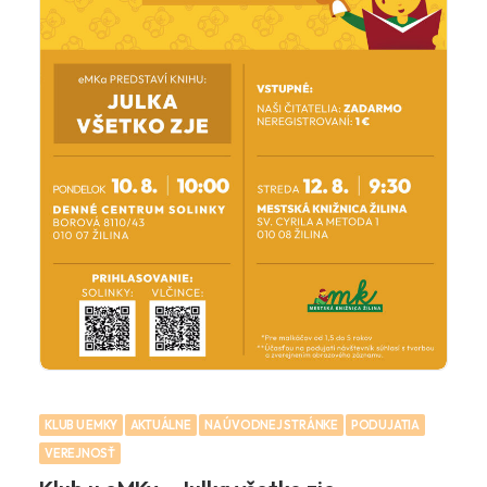
KLUB U EMKY
AKTUÁLNE
NA ÚVODNEJ STRÁNKE
PODUJATIA
VEREJNOSŤ