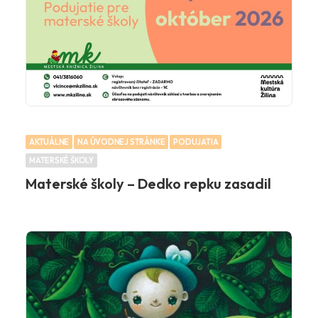
AKTUÁLNE
NA ÚVODNEJ STRÁNKE
PODUJATIA
MATERSKÉ ŠKOLY
Materské školy – Dedko repku zasadil