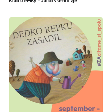
Klub u eMKy – Julka všetko zje