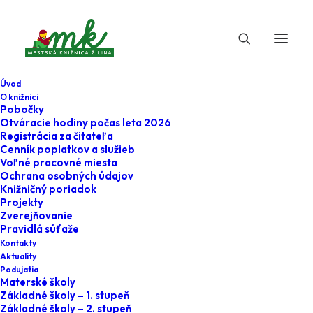
Úvod
O knižnici
Pobočky
Otváracie hodiny počas leta 2026
Na úvodnej stránke
Registrácia za čitateľa
Cenník poplatkov a služieb
Voľné pracovné miesta
Ochrana osobných údajov
Knižničný poriadok
Projekty
Zverejňovanie
Pravidlá súťaže
Kontakty
Aktuality
Podujatia
Materské školy
Aktuálne
Základné školy – 1. stupeň
Základné školy – 2. stupeň