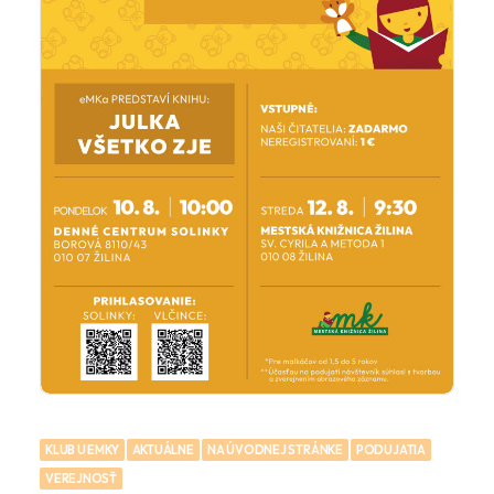
KLUB U EMKY
AKTUÁLNE
NA ÚVODNEJ STRÁNKE
PODUJATIA
VEREJNOSŤ