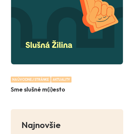
NA ÚVODNEJ STRÁNKE
AKTUALITY
Sme slušné m(i)esto
Najnovšie