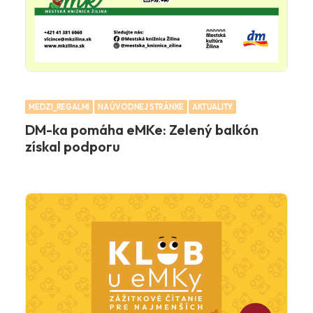
MEDZI_REGALMI
NA ÚVODNEJ STRÁNKE
AKTUALITY
DM-ka pomáha eMKe: Zelený balkón
získal podporu