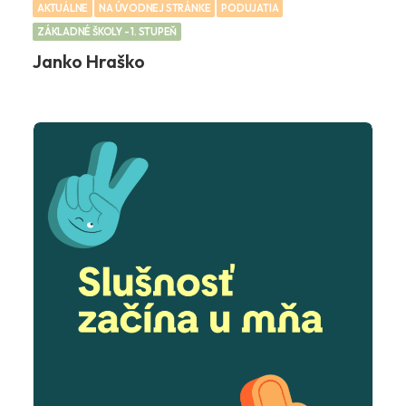
AKTUÁLNE
NA ÚVODNEJ STRÁNKE
PODUJATIA
ZÁKLADNÉ ŠKOLY - 1. STUPEŇ
Janko Hraško