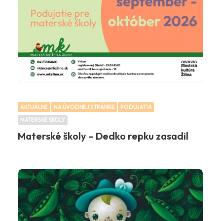
AKTUÁLNE
NA ÚVODNEJ STRÁNKE
PODUJATIA
MATERSKÉ ŠKOLY
Materské školy – Dedko repku zasadil