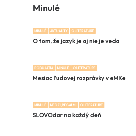
Minulé
MINULÉ
AKTUALITY
O LITERATÚRE
O tom, že jazyk je aj nie je veda
PODUJATIA
MINULÉ
O LITERATÚRE
Mesiac ľudovej rozprávky v eMKe
MINULÉ
MEDZI_REGALMI
O LITERATÚRE
SLOVOdar na každý deň