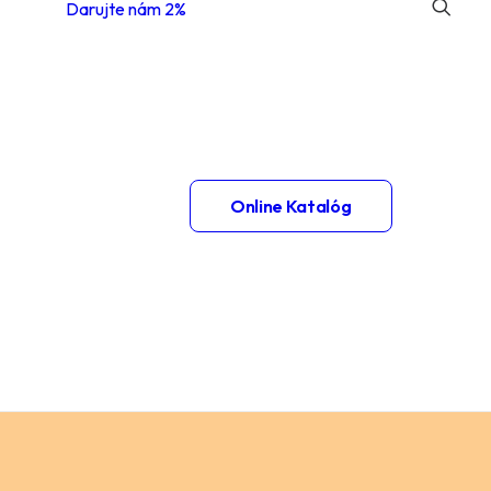
Darujte nám 2%
 1.
Online Katalóg
– 2.