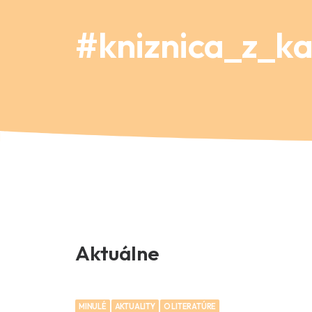
#kniznica_z_k
Aktuálne
MINULÉ
AKTUALITY
O LITERATÚRE