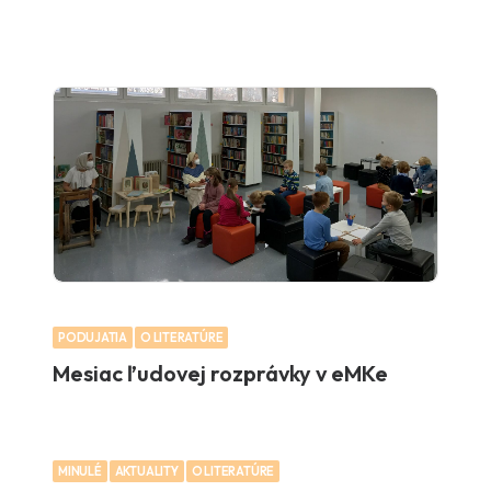
PODUJATIA
O LITERATÚRE
Mesiac ľudovej rozprávky v eMKe
MINULÉ
AKTUALITY
O LITERATÚRE