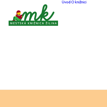
Úvod
O knižnici
Poboč
Otvárac
počas 
Registr
čitateľ
Cenník
a služi
Voľné 
miesta
Ochran
osobný
Knižnič
poriad
Projekt
Zverej
Pravidl