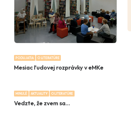
PODUJATIA
O LITERATÚRE
Mesiac ľudovej rozprávky v eMKe
MINULÉ
AKTUALITY
O LITERATÚRE
Vedzte, že zvem sa…