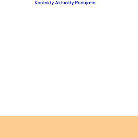
Kontakty
Aktuality
Podujatia
ky
ie hodiny
leta 2026
ácia za
a
Materské školy
 poplatkov
Základné školy –
eb
stupeň
pracovné
Základné školy 
stupeň
a
Stredné školy
ch údajov
Verejnosť
ný
ok
y
ňovanie
á súťaže