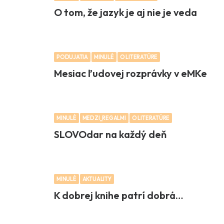
O tom, že jazyk je aj nie je veda
PODUJATIA
MINULÉ
O LITERATÚRE
Mesiac ľudovej rozprávky v eMKe
MINULÉ
MEDZI_REGALMI
O LITERATÚRE
SLOVOdar na každý deň
MINULÉ
AKTUALITY
K dobrej knihe patrí dobrá…