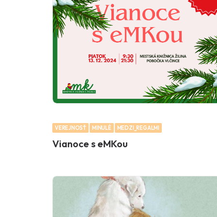
VEREJNOSŤ
MINULÉ
MEDZI_REGALMI
Vianoce s eMKou