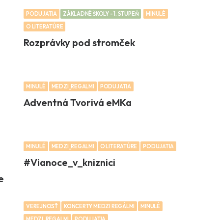
PODUJATIA
ZÁKLADNÉ ŠKOLY - 1. STUPEŇ
MINULÉ
O LITERATÚRE
Rozprávky pod stromček
MINULÉ
MEDZI_REGALMI
PODUJATIA
Adventná Tvorivá eMKa
MINULÉ
MEDZI_REGALMI
O LITERATÚRE
PODUJATIA
#Vianoce_v_kniznici
e
VEREJNOSŤ
KONCERTY MEDZI REGÁLMI
MINULÉ
MEDZI_REGALMI
PODUJATIA