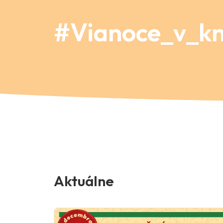
#Vianoce_v_kni
Aktuálne