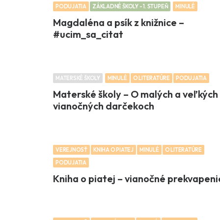
PODUJATIA
ZÁKLADNÉ ŠKOLY - 1. STUPEŇ
MINULÉ
Magdaléna a psík z knižnice –
#ucim_sa_citat
MATERSKÉ ŠKOLY
MINULÉ
O LITERATÚRE
PODUJATIA
Materské školy – O malých a veľkých
vianočných darčekoch
VEREJNOSŤ
KNIHA O PIATEJ
MINULÉ
O LITERATÚRE
PODUJATIA
Kniha o piatej – vianočné prekvapeni