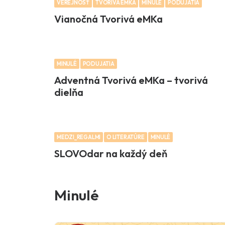
VEREJNOSŤ
TVORIVÁ EMKA
MINULÉ
PODUJATIA
Vianočná Tvorivá eMKa
MINULÉ
PODUJATIA
Adventná Tvorivá eMKa – tvorivá
dielňa
MEDZI_REGALMI
O LITERATÚRE
MINULÉ
SLOVOdar na každý deň
Minulé