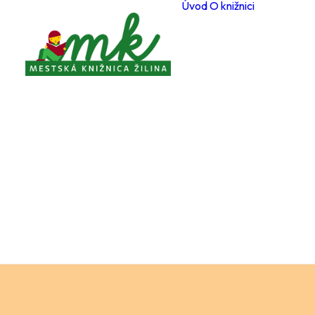
Úvod
O knižnici
Poboč
Otvárac
počas 
Registr
čitateľ
Cenník
a služi
Voľné 
miesta
Ochran
osobný
Knižnič
poriad
Projekt
Zverej
Pravidl