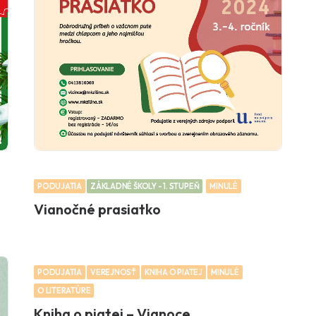
PODUJATIA
ZÁKLADNÉ ŠKOLY - 1. STUPEŇ
MINULÉ
Vianočné prasiatko
PODUJATIA
VEREJNOSŤ
KNIHA O PIATEJ
MINULÉ
O LITERATÚRE
Kniha o piatej – Vianoce