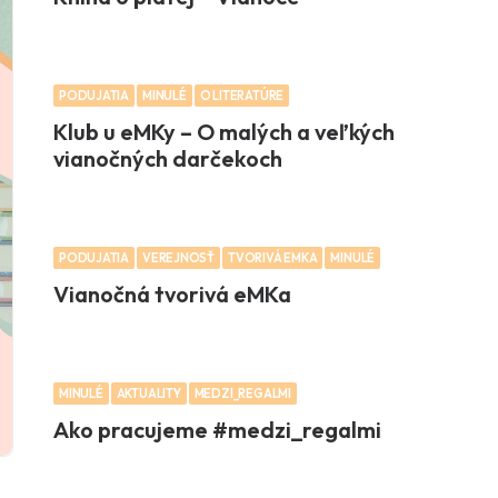
PODUJATIA
MINULÉ
O LITERATÚRE
Klub u eMKy – O malých a veľkých
vianočných darčekoch
PODUJATIA
VEREJNOSŤ
TVORIVÁ EMKA
MINULÉ
Vianočná tvorivá eMKa
MINULÉ
AKTUALITY
MEDZI_REGALMI
Ako pracujeme #medzi_regalmi