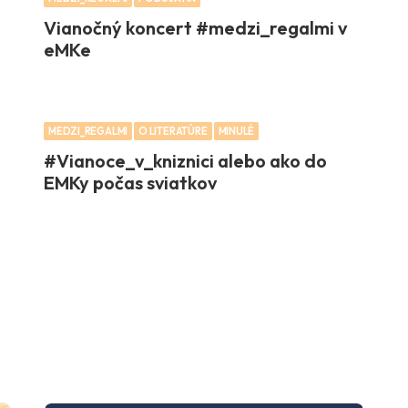
Vianočný koncert #medzi_regalmi v
eMKe
MEDZI_REGALMI
O LITERATÚRE
MINULÉ
#Vianoce_v_kniznici alebo ako do
EMKy počas sviatkov