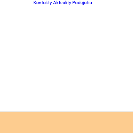
Kontakty
Aktuality
Podujatia
ky
ie hodiny
leta 2026
ácia za
a
Materské školy
 poplatkov
Základné školy –
eb
stupeň
pracovné
Základné školy 
stupeň
a
Stredné školy
ch údajov
Verejnosť
ný
ok
y
ňovanie
á súťaže