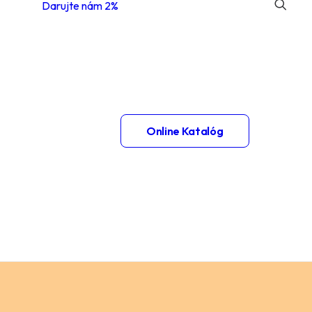
Darujte nám 2%
 1.
Online Katalóg
– 2.