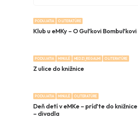
PODUJATIA
O LITERATÚRE
Klub u eMKy – O Guľkovi Bombuľkovi
PODUJATIA
MINULÉ
MEDZI_REGALMI
O LITERATÚRE
Z ulice do knižnice
PODUJATIA
MINULÉ
O LITERATÚRE
Deň detí v eMKe – príďte do knižnice
– divadla