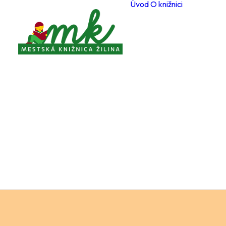
Úvod
O knižnici
Poboč
Otvárac
počas 
Registr
čitateľ
Cenník
a služi
Voľné 
miesta
Ochran
osobný
Knižnič
poriad
Projekt
Zverej
Pravidl