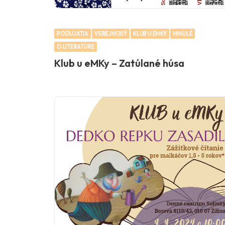
PODUJATIA
VEREJNOSŤ
KLUB U EMKY
MINULÉ
O LITERATÚRE
Klub u eMKy – Zatúlané húsa