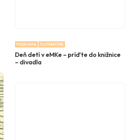
PODUJATIA
O LITERATÚRE
Deň detí v eMKe – príďte do knižnice
– divadla