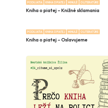
PODUJATIA
KNIHA O PIATEJ
MINULÉ
O LITERATÚRE
Kniha o piatej – Knižné sklamania
PODUJATIA
KNIHA O PIATEJ
MINULÉ
O LITERATÚRE
Kniha o piatej – Oslavujeme