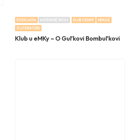
PODUJATIA
MATERSKÉ ŠKOLY
KLUB U EMKY
MINULÉ
O LITERATÚRE
Klub u eMKy – O Guľkovi Bombuľkovi