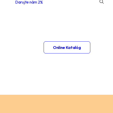
Darujte nám 2%
 1.
Online Katalóg
– 2.