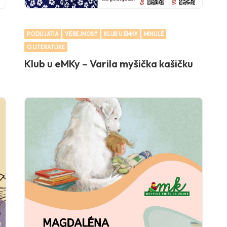
PODUJATIA
VEREJNOSŤ
KLUB U EMKY
MINULÉ
O LITERATÚRE
Klub u eMKy – Varila myšička kašičku