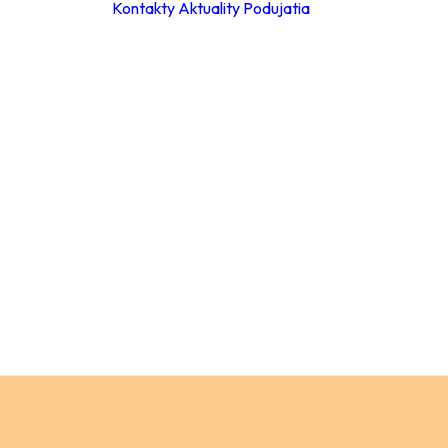
Kontakty
Aktuality
Podujatia
ky
ie hodiny
leta 2026
ácia za
a
Materské školy
 poplatkov
Základné školy –
eb
stupeň
pracovné
Základné školy 
stupeň
a
Stredné školy
ch údajov
Verejnosť
ný
ok
y
ňovanie
á súťaže