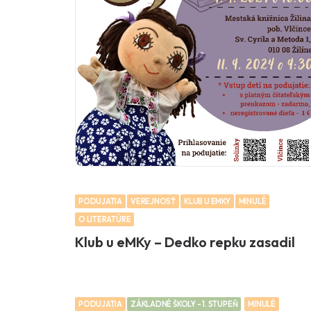
PODUJATIA
VEREJNOSŤ
KLUB U EMKY
MINULÉ
O LITERATÚRE
Klub u eMKy – Dedko repku zasadil
PODUJATIA
ZÁKLADNÉ ŠKOLY - 1. STUPEŇ
MINULÉ