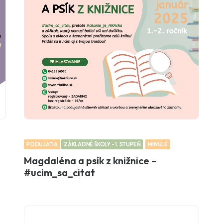
PODUJATIA
ZÁKLADNÉ ŠKOLY - 1. STUPEŇ
MINULÉ
Magdaléna a psík z knižnice –
#ucim_sa_citat