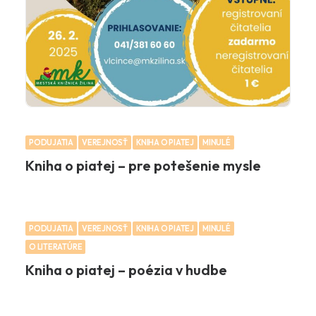
PODUJATIA
VEREJNOSŤ
KNIHA O PIATEJ
MINULÉ
Kniha o piatej – pre potešenie mysle
PODUJATIA
VEREJNOSŤ
KNIHA O PIATEJ
MINULÉ
O LITERATÚRE
Kniha o piatej – poézia v hudbe