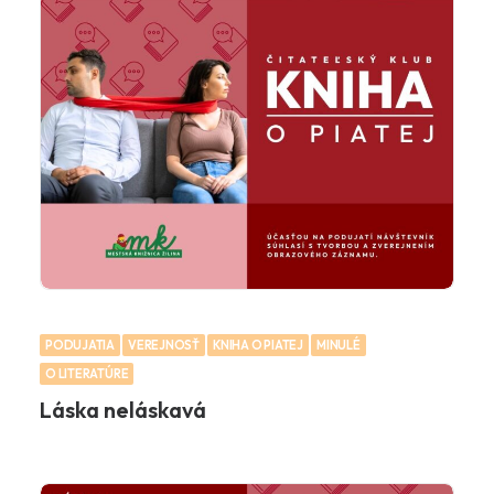
PODUJATIA
VEREJNOSŤ
KNIHA O PIATEJ
MINULÉ
O LITERATÚRE
Láska neláskavá