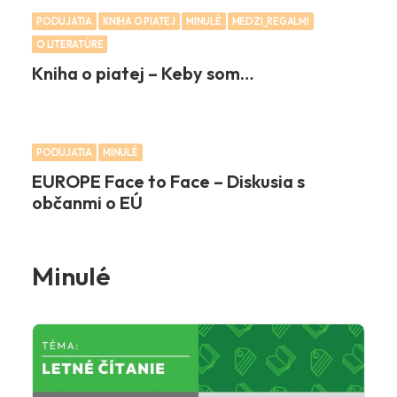
PODUJATIA
KNIHA O PIATEJ
MINULÉ
MEDZI_REGALMI
O LITERATÚRE
Kniha o piatej – Keby som…
PODUJATIA
MINULÉ
EUROPE Face to Face – Diskusia s
občanmi o EÚ
Minulé