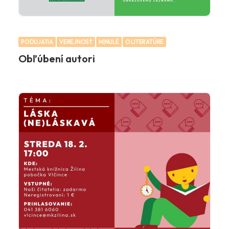
PODUJATIA
VEREJNOSŤ
MINULÉ
O LITERATÚRE
Obľúbení autori