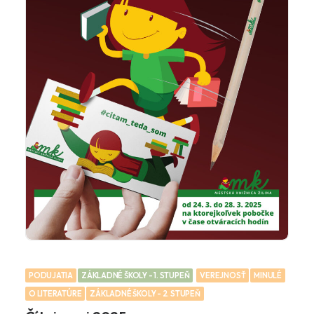
PODUJATIA
ZÁKLADNÉ ŠKOLY - 1. STUPEŇ
VEREJNOSŤ
MINULÉ
O LITERATÚRE
ZÁKLADNÉ ŠKOLY - 2. STUPEŇ