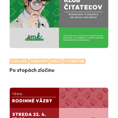
PODUJATIA
VEREJNOSŤ
MINULÉ
O LITERATÚRE
Po stopách zločinu