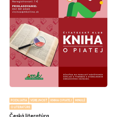
PODUJATIA
VEREJNOSŤ
KNIHA O PIATEJ
MINULÉ
O LITERATÚRE
Česká literatúra