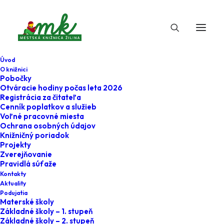
Úvod
O knižnici
Pobočky
Otváracie hodiny počas leta 2026
#citam_teda_som
Registrácia za čitateľa
Cenník poplatkov a služieb
Voľné pracovné miesta
Ochrana osobných údajov
Knižničný poriadok
Projekty
Zverejňovanie
Pravidlá súťaže
Kontakty
Aktuality
Podujatia
Materské školy
Aktuálne
Základné školy – 1. stupeň
Základné školy – 2. stupeň