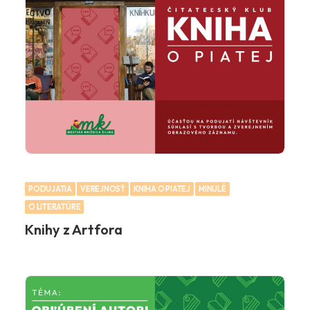
PODUJATIA
VEREJNOSŤ
KNIHA O PIATEJ
MINULÉ
O LITERATÚRE
Knihy z Artfora