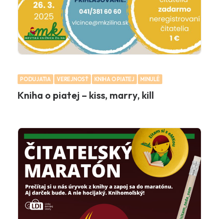
PODUJATIA
VEREJNOSŤ
KNIHA O PIATEJ
MINULÉ
Kniha o piatej – kiss, marry, kill