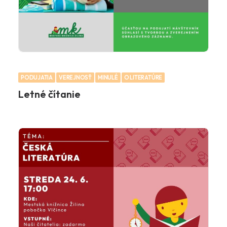
PODUJATIA
VEREJNOSŤ
MINULÉ
O LITERATÚRE
Letné čítanie