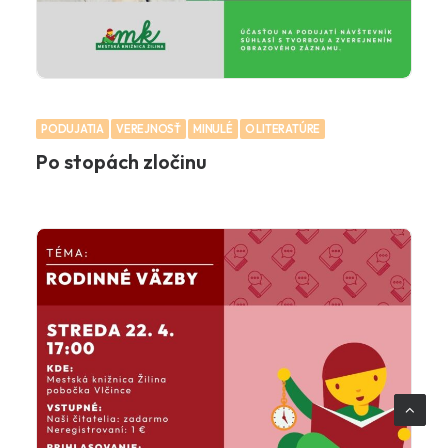
PODUJATIA
VEREJNOSŤ
MINULÉ
O LITERATÚRE
Po stopách zločinu