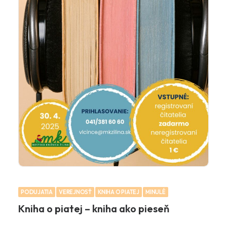
PODUJATIA
VEREJNOSŤ
KNIHA O PIATEJ
MINULÉ
Kniha o piatej – kniha ako pieseň