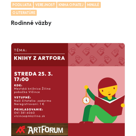
PODUJATIA
VEREJNOSŤ
KNIHA O PIATEJ
MINULÉ
O LITERATÚRE
Rodinné väzby