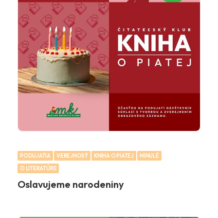
PODUJATIA
VEREJNOSŤ
KNIHA O PIATEJ
MINULÉ
O LITERATÚRE
Oslavujeme narodeniny