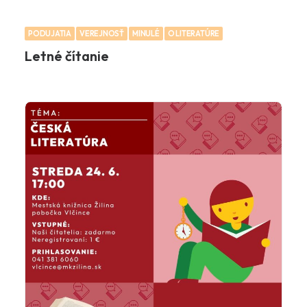
PODUJATIA
VEREJNOSŤ
MINULÉ
O LITERATÚRE
Letné čítanie