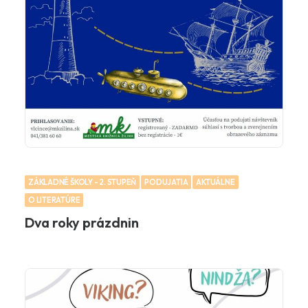
ZÁKLADNÉ ŠKOLY - 2. STUPEŇ
PODUJATIA
AKTUÁLNE
O LITERATÚRE
Dva roky prázdnin