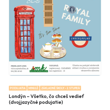
PODUJATIA
MINULÉ
ZÁKLADNÉ ŠKOLY - 2. STUPEŇ
Londýn – Všetko, čo chceš vedieť
(dvojjazyčné podujatie)