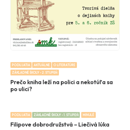
PODUJATIA
AKTUÁLNE
O LITERATÚRE
ZÁKLADNÉ ŠKOLY - 2. STUPEŇ
Prečo kniha leží na polici a nekotúľa sa
po ulici?
PODUJATIA
ZÁKLADNÉ ŠKOLY - 1. STUPEŇ
MINULÉ
Filipove dobrodružstvá – Liečivá lúka