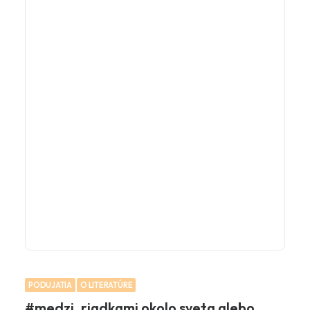
PODUJATIA
O LITERATÚRE
#medzi_riadkami okolo sveta alebo