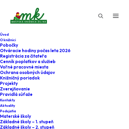
Úvod
O knižnici
Pobočky
Otváracie hodiny počas leta 2026
#ucenie_bez_pouciek
Registrácia za čitateľa
Cenník poplatkov a služieb
Voľné pracovné miesta
Ochrana osobných údajov
Knižničný poriadok
Projekty
Zverejňovanie
Pravidlá súťaže
Kontakty
Aktuality
Podujatia
Materské školy
Aktuálne
Základné školy – 1. stupeň
Základné školy – 2. stupeň