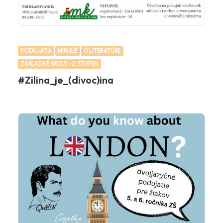
PODUJATIA
MINULÉ
O LITERATÚRE
ZÁKLADNÉ ŠKOLY - 2. STUPEŇ
#Zilina_je_(divoc)ina