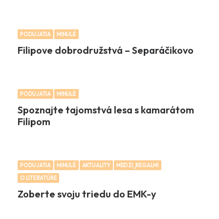
PODUJATIA
MINULÉ
Filipove dobrodružstvá – Separáčikovo
PODUJATIA
MINULÉ
Spoznajte tajomstvá lesa s kamarátom
Filipom
PODUJATIA
MINULÉ
AKTUALITY
MEDZI_REGALMI
O LITERATÚRE
Zoberte svoju triedu do EMK-y