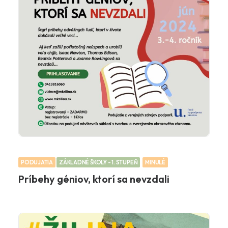
PODUJATIA
ZÁKLADNÉ ŠKOLY - 1. STUPEŇ
MINULÉ
Príbehy géniov, ktorí sa nevzdali