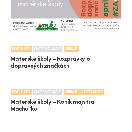
PODUJATIA
MATERSKÉ ŠKOLY
MINULÉ
Materské školy – Rozprávky o
dopravných značkách
PODUJATIA
MATERSKÉ ŠKOLY
MINULÉ
O LITERATÚRE
Materské školy – Koník majstra
Machuľku